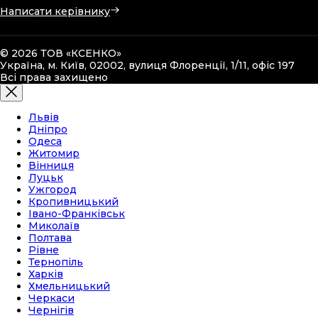
Написати керівнику
© 2026 ТОВ «КСЕНКО»
Україна, м. Київ, 02002, вулиця Флоренції, 1/11, офіс 197
Всі права захищено
Львів
Дніпро
Одеса
Житомир
Вінниця
Луцьк
Ужгород
Кропивницький
Івано-Франківськ
Миколаїв
Полтава
Рівне
Тернопіль
Харків
Хмельницький
Черкаси
Чернігів