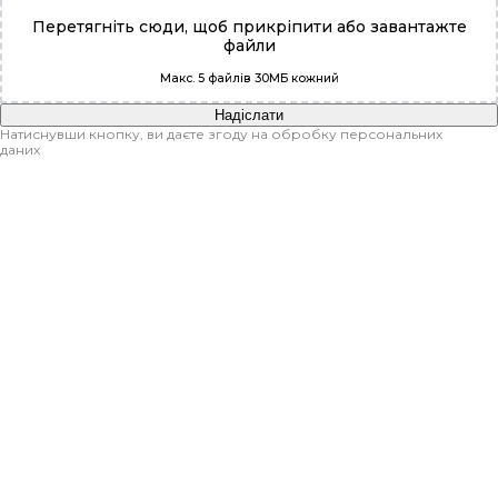
Перетягніть сюди, щоб прикріпити або
завантажте
файли
Макс. 5 файлів 30МБ кожний
Надіслати
Натиснувши кнопку, ви даєте згоду на обробку персональних
даних