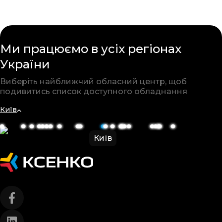
Ми працюємо в усіх
регіонах
України
Виберіть найближчий обласний
центр, щоб
подивитись список
доступного обладнання
Київ
Київ