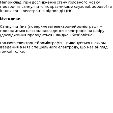
Наприклад, при дослідженні стану головного мозку
проводять стимуляцію подразниками слухової, зорової та
інших зон і реєстрацію відповіді ЦНС.
Методики
:
Стимуляційна (поверхнева) електронейроміографія –
проводиться шляхом накладення електродів на шкіру
(дослідження проводиться швидко і безболісно);
Голчаста електронейроміографія – виконується шляхом
введення в м’яз спеціального електроду, що має вигляд
тонкої голки.