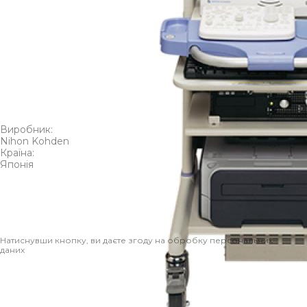
Залиште заявку на товар, щоб ми проконсультували вас та
допомогли з вибором
EEG-1200
Виробник:
Nihon Kohden
Країна:
Японія
Ім’я*
Телефон*
Відправити
Натиснувши кнопку, ви даєте згоду на обробку персональних
даних