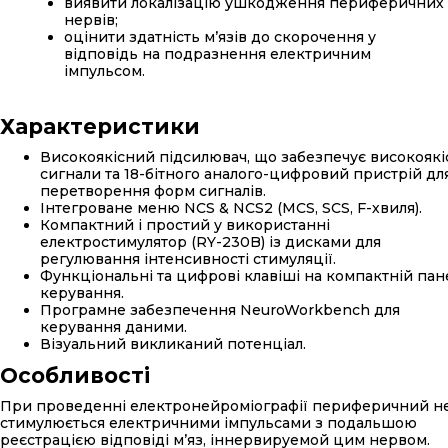
виявити локалізацію ушкодження периферичних
нервів;
оцінити здатність м’язів до скорочення у
відповідь на подразнення електричним
імпульсом.
Характеристики
Високоякісний підсилювач, що забезпечує високоякі
сигнали та 18-бітного аналого-цифровий пристрій дл
перетворення форм сигналів.
Інтегроване меню NCS & NCS2 (MCS, SCS, F-хвиля).
Компактний і простий у використанні
електростимулятор (RY-230B) із дисками для
регулювання інтенсивності стимуляції.
Функціональні та цифрові клавіші на компактній пан
керування.
Програмне забезпечення NeuroWorkbench для
керування даними.
Візуальний викликаний потенціал.
Особливості
При проведенні електронейроміографії периферичний н
стимулюється електричними імпульсами з подальшою
реєстрацією відповіді м’яз, іннервируемой цим нервом.