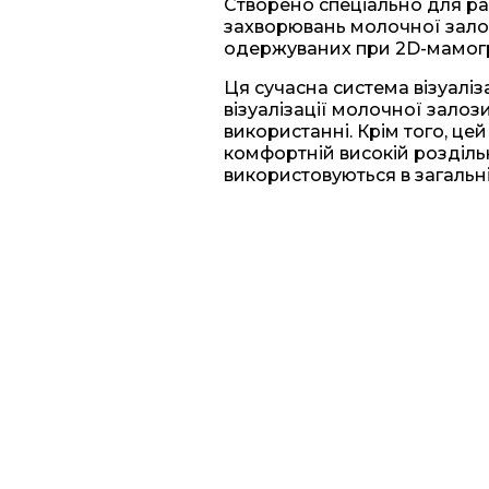
Створено спеціально для рад
захворювань молочної залоз
одержуваних при 2D-мамогра
Ця сучасна система візуаліза
візуалізації молочної залоз
використанні. Крім того, це
комфортній високій розділь
використовуються в загальні