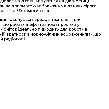
іологів, які спеціалізуються на діагностиці
и за допомогою зображень у відтінках сірого,
фії та 3D-томосинтезі.
ції поєднує всі передові технології для
и, що робить її ефективною і простою у
й монітор ідеально підходить для роботи в
ній здатності з чорно-білими зображеннями, що
й радіології.