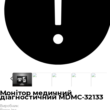
Монітор медичний
діагностичний MDMC‑32133
Виробник: