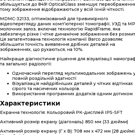
збільшується до 849! OpticalGlass зменшує переображення
тому зображення відображаються у всій їхній чіткості.
MDMC‑32133, оптимізований для тривимірного
відеоперегляду даних комп’ютерної томографії, УЗД та М
молочних залоз, включає технологію RapidFrame, яка
забезпечує різке і чітке динамічне зображення без розмит
Ця запатентована технологія компанії Barco дозволяє
збільшити точність виявлення дрібних деталей на
зображеннях, що рухаються, на 10%.
Найкраще діагностичне рішення для візуалізації мамограф
та загальної радіології:
Одночасний перегляд мультимодальних зображень 
повній роздільній здатності
Візуалізація найдрібніших деталей у чітких відтінках
сірого та насичених кольорів.
Використання програмних додатків одним дотиком
Характеристики
Екранна технологія: Кольоровий РК-дисплей IPS-SFT
Активний розмір екрану (діагональ): 850 мм (33 дюйми)
Активний розмір екрану (Г х В): 708 мм x 472 мм (28 дюймі