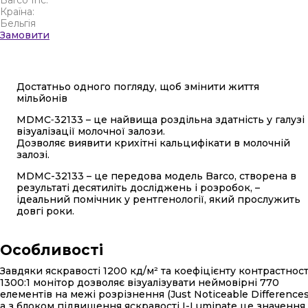
Barco Inc.
Країна:
Бельгія
Замовити
Достатньо одного погляду, щоб змінити життя
мільйонів
MDMC‑32133 – це найвища роздільна здатність у галузі
візуалізації молочної залози.
Дозволяє виявити крихітні кальцифікати в молочній
залозі.
MDMC-32133 – це передова модель Barco, створена в
результаті десятиліть досліджень і розробок, –
ідеальний помічник у рентгенології, який прослужить
довгі роки.
Особливості
Завдяки яскравості 1200 кд/м² та коефіцієнту контрастност
1300:1 монітор дозволяє візуалізувати неймовірні 770
елементів на межі розрізнення (Just Noticeable Differences
а з блоком підвищення яскравості I-Luminate це значення