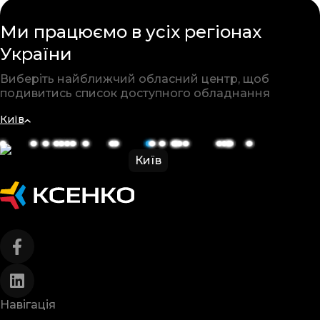
Ми працюємо в усіх
регіонах
України
Виберіть найближчий обласний
центр, щоб
подивитись список
доступного обладнання
Київ
Київ
Навігація