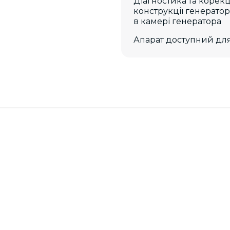
Діагностика та корек
конструкції генерато
в камері генератора
Апарат доступний для