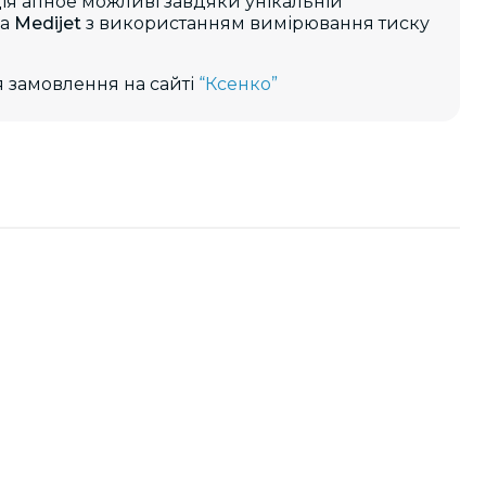
ція апное можливі завдяки унікальній
ра
Medijet
з використанням вимірювання тиску
 замовлення на сайті
“Ксенко”