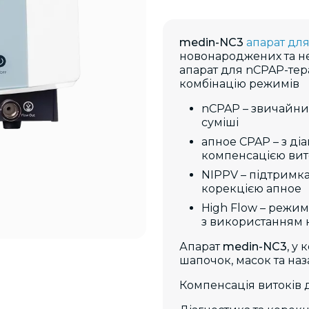
medin-NC3
апарат для
новонароджених та н
апарат для nCPAP-тер
комбінацію режимів
nCPAP – звичайни
суміші
апное CPAP – з ді
компенсацією вито
NIPPV – підтримка
корекцією апное
High Flow – режим
з використанням
Апарат
medin-NC3
, у
шапочок, масок та на
Компенсація витоків д