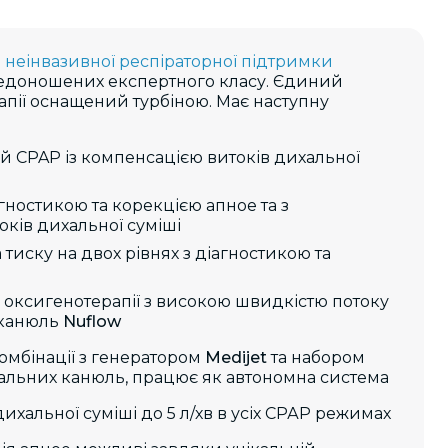
 неінвазивної респіраторної підтримки
едоношених експертного класу. Єдиний
апії оснащений турбіною. Має наступну
й CPAP із компенсацією витоків дихальної
агностикою та корекцією апное та з
ків дихальної суміші
 тиску на двох рівнях з діагностикою та
 оксигенотерапії з високою швидкістю потоку
 канюль
Nuflow
 комбінації з генератором
Medijet
та набором
зальних канюль, працює як автономна система
ихальної суміші до 5 л/хв в усіх СРАР режимах