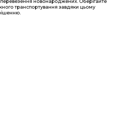
 перевезення новонароджених. Оберігайте
ожного транспортування завдяки цьому
рішенню.