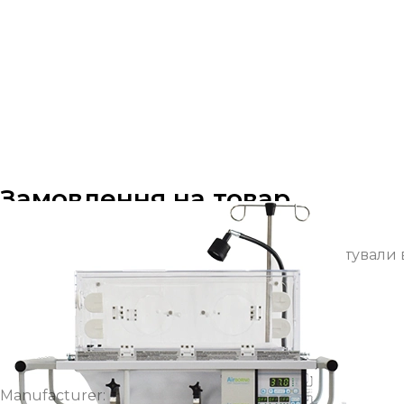
Замовлення на товар
Залиште заявку на товар, щоб ми проконсультували 
185А+
Manufacturer: