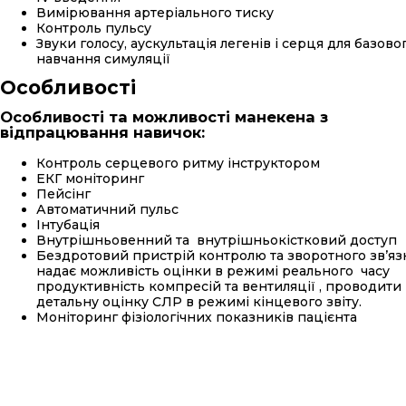
Вимірювання артеріального тиску
Контроль пульсу
Звуки голосу, аускультація легенів і серця для базово
навчання симуляції
Особливості
Особливості та можливості манекена з
відпрацювання навичок
:
Контроль серцевого ритму інструктором
ЕКГ моніторинг
Пейсінг
Автоматичний пульс
Інтубація
Внутрішньовенний та внутрішньокістковий доступ
Бездротовий пристрій контролю та зворотного зв’яз
надає можливість оцінки в режимі реального часу
продуктивність компресій та вентиляції , проводити
детальну оцінку СЛР в режимі кінцевого звіту.
Моніторинг фізіологічних показників пацієнта