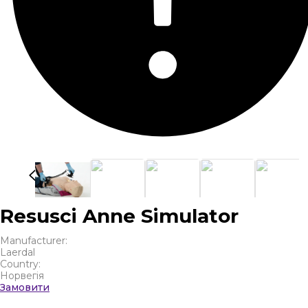
Resusci Anne Simulator
Manufacturer:
Laerdal
Country:
Норвегія
Замовити