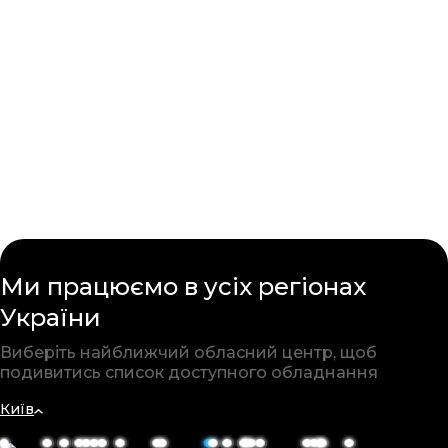
Ми працюємо в усіх
регіонах
України
Виберіть найближчий обласний
центр, щоб
подивитись список
доступного обладнання
Київ