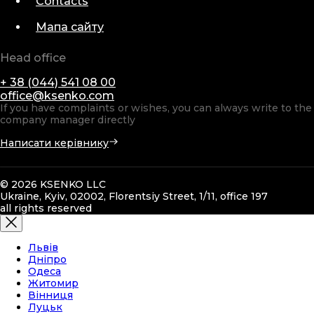
Contacts
Мапа сайту
Head office
+ 38 (044) 541 08 00
office@ksenko.com
If you have complaints or wishes, you can always write to the
company manager directly
Написати керівнику
© 2026 KSENKO LLC
Ukraine, Kyiv, 02002, Florentsiy Street, 1/11, office 197
all rights reserved
Львів
Дніпро
Одеса
Житомир
Вінниця
Луцьк