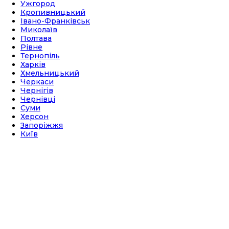
Ужгород
Кропивницький
Івано-Франківськ
Миколаїв
Полтава
Рівне
Тернопіль
Харків
Хмельницький
Черкаси
Чернігів
Чернівці
Суми
Херсон
Запоріжжя
Київ