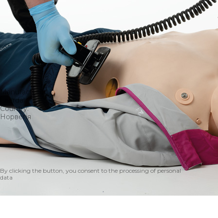
Залиште заявку на товар, щоб ми проконсультували вас та
допомогли з вибором
Laerdal Resusci Anne Advanced Simulator
Manufacturer:
Laerdal
Country:
Норвегія
Ім’я*
Телефон*
Відправити
By clicking the button, you consent to the processing of personal
data