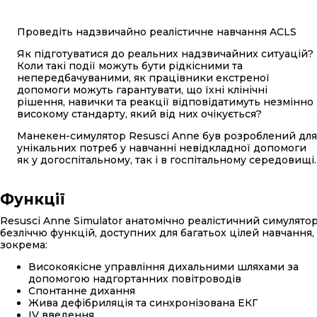
Проведіть надзвичайно реалістичне навчання ACLS
Як підготуватися до реальних надзвичайних ситуацій?
Коли такі події можуть бути рідкісними та
непередбачуваними, як працівники екстреної
допомоги можуть гарантувати, що їхні клінічні
рішення, навички та реакції відповідатимуть незмінно
високому стандарту, який від них очікується?
Манекен-симулятор Resusci Anne був розроблений для
унікальних потреб у навчанні невідкладної допомоги
як у догоспітальному, так і в госпітальному середовищі.
Функції
Resusci Anne Simulator анатомічно реалістичний симулятор
безліччю функцій, доступних для багатьох цілей навчання,
зокрема:
Високоякісне управління дихальними шляхами за
допомогою надгортанних повітроводів
Спонтанне дихання
Жива дефібриляція та синхронізована ЕКГ
IV введення